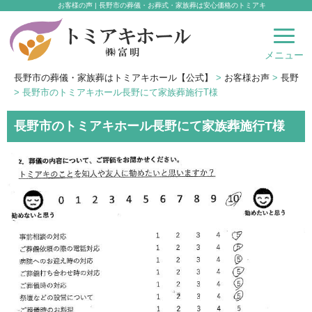
お客様の声 | 長野市の葬儀・お葬式・家族葬は安心価格のトミアキ
コ
ン
テ
メニュー
ン
ツ
長野市の葬儀・家族葬はトミアキホール【公式】
>
お客様お声
>
長野
へ
>
長野市のトミアキホール長野にて家族葬施行T様
ス
キ
長野市のトミアキホール長野にて家族葬施行T様
ッ
プ