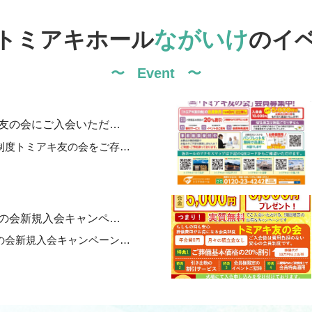
ながいけ
トミアキホール
の
イ
Event
友の会にご入会いただ…
制度トミアキ友の会をご存…
の会新規入会キャンペ…
の会新規入会キャンペーン…