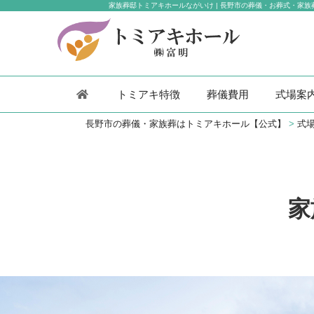
家族葬邸トミアキホールながいけ | 長野市の葬儀・お葬式・家
コ
ン
テ
ン
ツ
へ
トミアキ特徴
葬儀費用
式場案
ス
長野市の葬儀・家族葬はトミアキホール【公式】
>
式
キ
ッ
プ
家