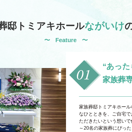
ながいけ
葬邸トミアキホール
Feature
“あった
家族葬専
家族葬邸トミアキホール
なひとときを、ご自宅で
ただきたいという想いで
～20名の家族葬にぴっ