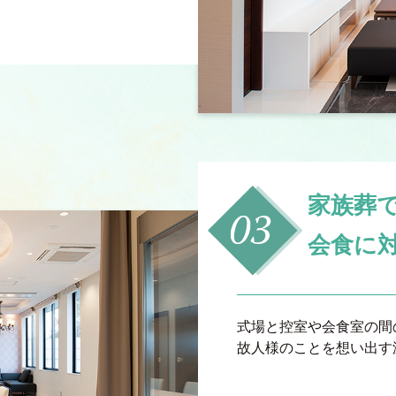
家族葬
会食に
式場と控室や会食室の間
故人様のことを想い出す