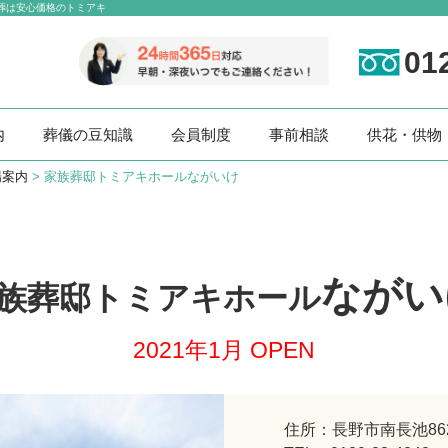
族葬は安心価格のトミアキ
01
内
葬儀の豆知識
会員制度
事前相談
供花・供物
場案内
>
家族葬邸トミアキホールながいけ
ながい
族葬邸トミアキホール
2021年1月 OPEN
住所：長野市南長池862